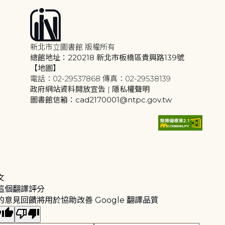
新北市立圖書館 版權所有
總館地址：220218 新北市板橋區貴興路139號
【地圖】
電話：02-29537868 傳真：02-29538139
政府網站資料開放宣告
|
隱私權聲明
圖書館信箱：cad2170001@ntpc.gov.tw
文
這個翻譯評分
的意見回饋將用於協助改善 Google 翻譯品質