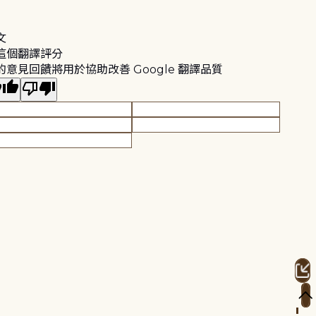
文
這個翻譯評分
的意見回饋將用於協助改善 Google 翻譯品質