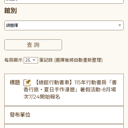
館別
每頁顯示
筆記錄
(選擇後將自動重新整理)
標題
【總館行動書車】115年行動書房「書
香行旅・夏日手作漫遊」暑假活動-8月場
次7/24開始報名
發布單位