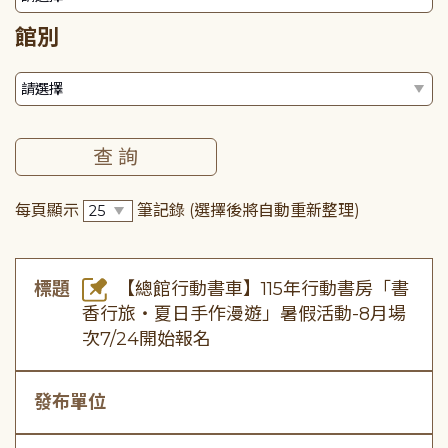
館別
每頁顯示
筆記錄
(選擇後將自動重新整理)
標題
【總館行動書車】115年行動書房「書
香行旅・夏日手作漫遊」暑假活動-8月場
次7/24開始報名
發布單位