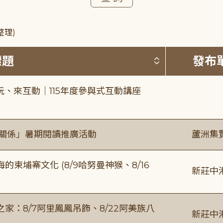
整理)
按標題排序 
標題
發布
、來互動｜115年度參與式互動講座
好關係」暑期閱讀推廣活動
蘆洲集
柬埔寨文化 (8/9哈努曼神猴、8/16
新莊中
：8/7阿里鳳鳳吊飾、8/22阿美族八
新莊中