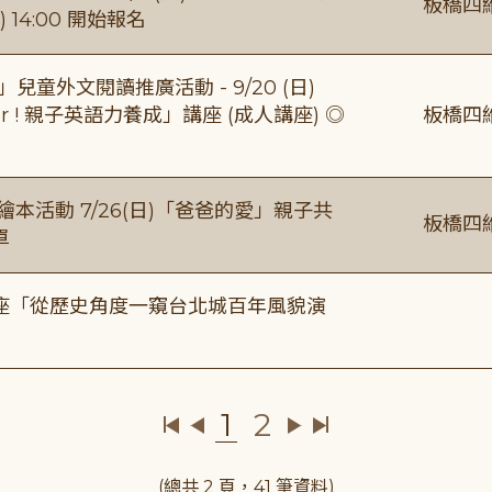
板橋四
 14:00 開始報名
童外文閱讀推廣活動 - 9/20 (日)
gether ! 親子英語力養成」講座 (成人講座) ◎
板橋四
本活動 7/26(日)「爸爸的愛」親子共
板橋四
單
築美學講座「從歷史角度一窺台北城百年風貌演
1
2
(總共 2 頁，41 筆資料)