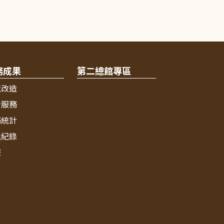
務成果
第二總館專區
境改造
新服務
務統計
獎紀錄
報