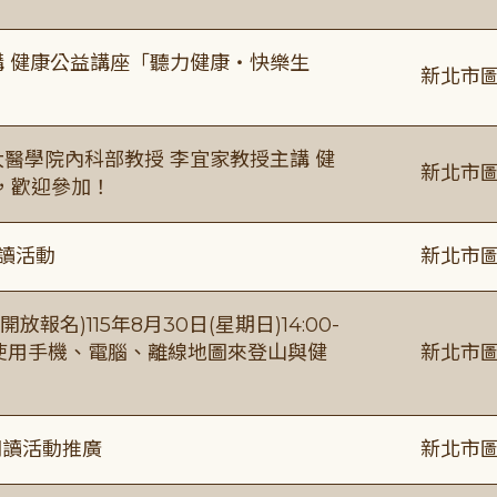
場主講 健康公益講座「聽力健康・快樂生
新北市圖
場臺大醫學院內科部教授 李宜家教授主講 健
新北市圖
，歡迎參加！
閱讀活動
新北市圖
報名)115年8月30日(星期日)14:00-
【使用手機、電腦、離線地圖來登山與健
新北市圖
閱讀活動推廣
新北市圖