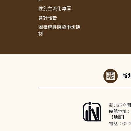
性別主流化專區
會計報告
圖書館性騷擾申訴機
制
:::
新北
新北市立圖
總館地址：2
【地圖】
電話：02-2