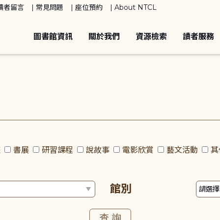
讀者留言
常見問題
座位預約
About NTCL
圖書館資訊
關於我們
資源檢索
讀者服務
座
書展
研習課程
說故事
電影欣賞
藝文活動
其
館別