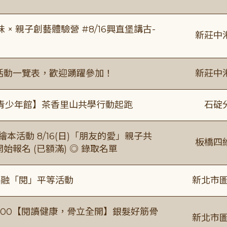
 親子創藝體驗營 #8/16興直堡講古-
新莊中
廣活動一覽表，歡迎踴躍參加！
新莊中
青少年館】茶香里山共學行動起跑
石碇
本活動 8/16(日)「朋友的愛」親子共
板橋四
 開始報名 (已額滿) ◎ 錄取名單
共融「閱」平等活動
新北市圖
0-16:00【閱讀健康，骨立全開】銀髮好筋骨
新北市圖