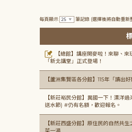
每頁顯示
筆記錄
(選擇後將自動重新
【總館】講座開麥啦！來聊、來玩
「新北講堂」正式登場！
【蘆洲集賢區各分館】115年「讀出
【新莊裕民分館】異國一下！漂洋過海的
送水節) #仍有名額，歡迎報名。
【新莊西盛分館】原住民的自然共生之家
菜一湯