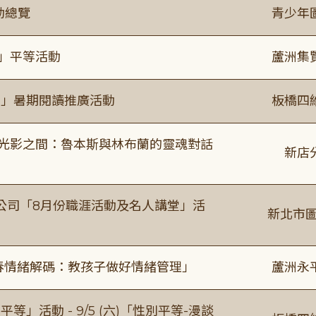
動總覽
青少年
閱」平等活動
蘆洲集
係」暑期閱讀推廣活動
板橋四
4:00 光影之間：魯本斯與林布蘭的靈魂對話
新店
公司「8月份職涯活動及名人講堂」活
新北市圖
青春情緒解碼：教孩子做好情緒管理」
蘆洲永
等」活動 - 9/5 (六)「性別平等-漫談