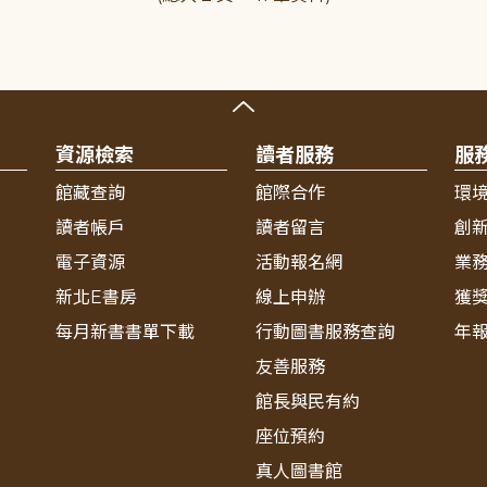
資源檢索
讀者服務
服
館藏查詢
館際合作
環
讀者帳戶
讀者留言
創
電子資源
活動報名網
業
新北E書房
線上申辦
獲
每月新書書單下載
行動圖書服務查詢
年
友善服務
館長與民有約
座位預約
真人圖書館