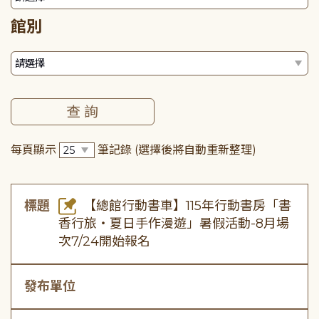
館別
每頁顯示
筆記錄
(選擇後將自動重新整理)
標題
【總館行動書車】115年行動書房「書
香行旅・夏日手作漫遊」暑假活動-8月場
次7/24開始報名
發布單位