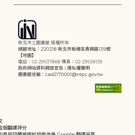
新北市立圖書館 版權所有
總館地址：220218 新北市板橋區貴興路139號
【地圖】
電話：02-29537868 傳真：02-29538139
政府網站資料開放宣告
|
隱私權聲明
圖書館信箱：cad2170001@ntpc.gov.tw
文
這個翻譯評分
的意見回饋將用於協助改善 Google 翻譯品質