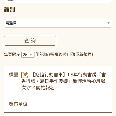
館別
每頁顯示
筆記錄
(選擇後將自動重新整理)
標題
【總館行動書車】115年行動書房「書
香行旅・夏日手作漫遊」暑假活動-8月場
次7/24開始報名
發布單位