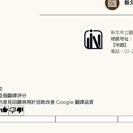
新北
新北市立圖
總館地址：2
【地圖】
電話：02-2
文
這個翻譯評分
的意見回饋將用於協助改善 Google 翻譯品質