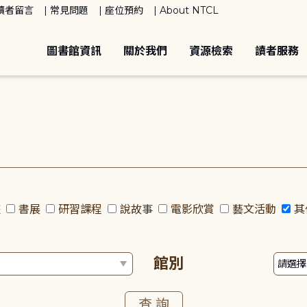
讀者留言
常見問題
座位預約
About NTCL
圖書館資訊
關於我們
資源檢索
讀者服務
座
書展
研習課程
說故事
電影欣賞
藝文活動
其
館別