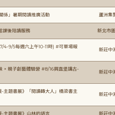
好關係」暑期閱讀推廣活動
蘆洲集
館課後陪讀服務
新北市圖
/4-9/5每週六上午10-11時) #可單場報
新莊中
 親子創藝體驗營 #8/16興直堡講古-
新莊中
書籤-主題書展》「閱讀轉大人」橋梁書主
新莊中
籤-主題書展》山林的語言
新莊中