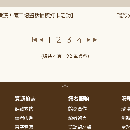
鐵漢！礦工帽體驗拍照打卡活動】
瑞芳
1
2
3
4
(總共 4 頁，92 筆資料)
資源檢索
讀者服務
服
館藏查詢
館際合作
環
讀者帳戶
讀者留言
創
電子資源
活動報名網
業