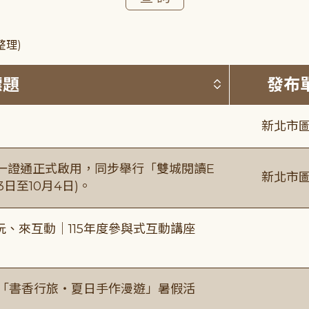
整理)
按標題排序 
標題
發布
新北市圖
日一證通正式啟用，同步舉行「雙城閱讀E
新北市圖
日至10月4日)。
、來互動｜115年度參與式互動講座
房「書香行旅・夏日手作漫遊」暑假活