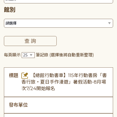
館別
每頁顯示
筆記錄
(選擇後將自動重新整理)
標題
【總館行動書車】115年行動書房「書
香行旅・夏日手作漫遊」暑假活動-8月場
次7/24開始報名
發布單位