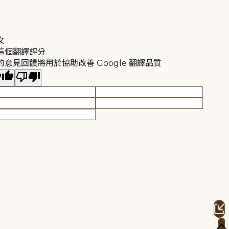
文
這個翻譯評分
的意見回饋將用於協助改善 Google 翻譯品質