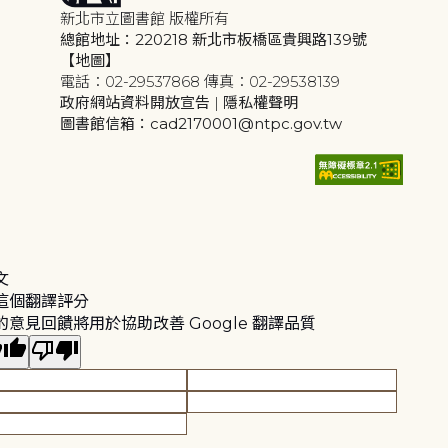
新北市立圖書館 版權所有
總館地址：220218 新北市板橋區貴興路139號
【地圖】
電話：02-29537868 傳真：02-29538139
政府網站資料開放宣告
|
隱私權聲明
圖書館信箱：cad2170001@ntpc.gov.tw
文
這個翻譯評分
的意見回饋將用於協助改善 Google 翻譯品質