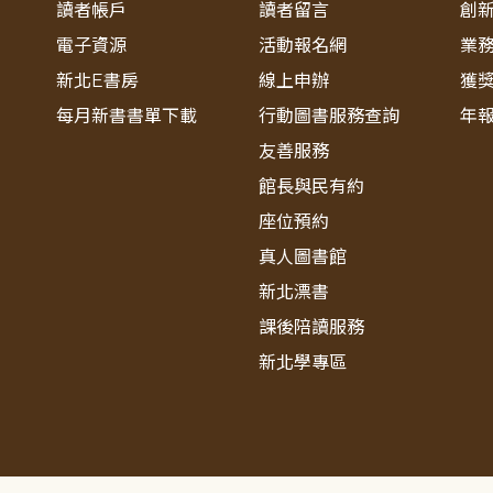
讀者帳戶
讀者留言
創
電子資源
活動報名網
業
新北E書房
線上申辦
獲
每月新書書單下載
行動圖書服務查詢
年
友善服務
館長與民有約
座位預約
真人圖書館
新北漂書
課後陪讀服務
新北學專區