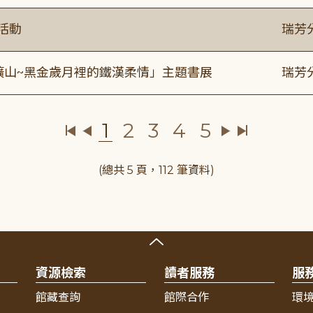
活動
瑞芳
礦山~黑金歲月裡的鐵漢柔情」主題書展
瑞芳
1
2
3
4
5
(總共 5 頁，112 筆資料)
資源檢索
讀者服務
服
館藏查詢
館際合作
環