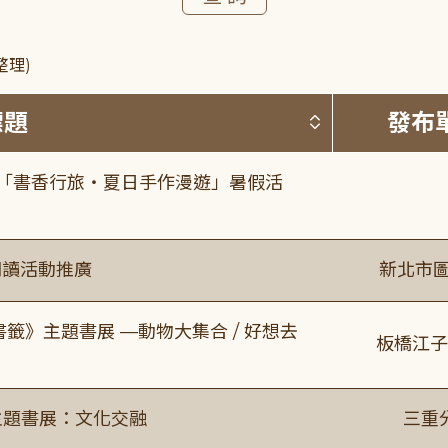
整理)
按標題排序 
標題
發布
房「書香行旅・夏日手作漫遊」暑假活
閱讀活動推廣
新北市圖
書籤》主題書展 —動物大集合 / 好想去
板橋江子
主題書展：文化交融
三重