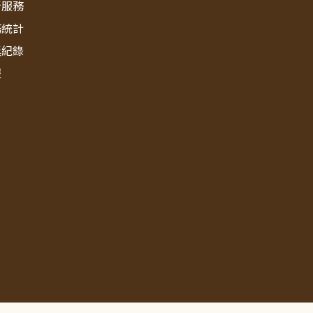
新服務
務統計
獎紀錄
報