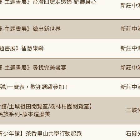
籤-主題書展》台灣四處走透透-舒展身心
新莊中
籤-主題書展》繪出新世界
新莊中
主題書展》智慧樂齡
新莊中
籤-主題書展》尋找完美盛宴
新莊中
廣活動一覽表，歡迎踴躍參加！
新莊中
分館/土城祖田閱覽室/樹林柑園閱覽室】
三峽
住民族系列-原來這麼美
青少年館】茶香里山共學行動起跑
石碇