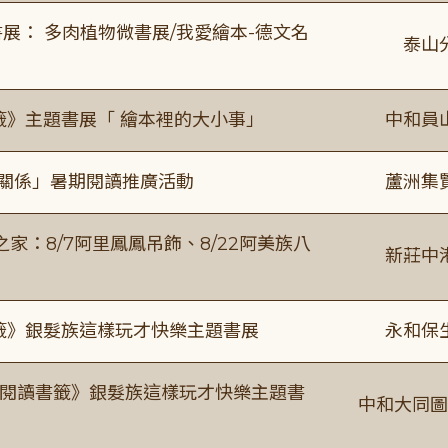
展： 多肉植物微書展/我愛繪本-德文名
泰山
籤》主題書展「 繪本裡的大小事」
中和員
好關係」暑期閱讀推廣活動
蘆洲集
：8/7阿里鳳鳳吊飾、8/22阿美族八
新莊中
書籤》銀髮族這樣玩才快樂主題書展
永和保
月《閱讀書籤》銀髮族這樣玩才快樂主題書
中和大同圖