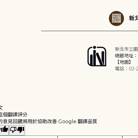
新北
新北市立圖
總館地址：2
【地圖】
電話：02-2
文
這個翻譯評分
的意見回饋將用於協助改善 Google 翻譯品質