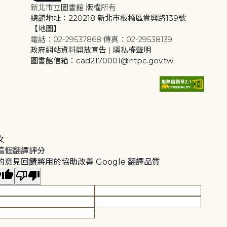
新北市立圖書館 版權所有
總館地址：220218 新北市板橋區貴興路139號
【地圖】
電話：02-29537868 傳真：02-29538139
政府網站資料開放宣告
|
隱私權聲明
圖書館信箱：cad2170001@ntpc.gov.tw
文
這個翻譯評分
的意見回饋將用於協助改善 Google 翻譯品質