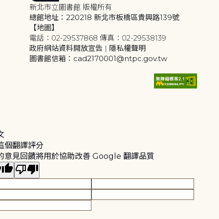
新北市立圖書館 版權所有
總館地址：220218 新北市板橋區貴興路139號
【地圖】
電話：02-29537868 傳真：02-29538139
政府網站資料開放宣告
|
隱私權聲明
圖書館信箱：cad2170001@ntpc.gov.tw
文
這個翻譯評分
的意見回饋將用於協助改善 Google 翻譯品質