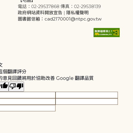
【地圖】
電話：02-29537868 傳真：02-29538139
政府網站資料開放宣告
|
隱私權聲明
圖書館信箱：cad2170001@ntpc.gov.tw
文
這個翻譯評分
的意見回饋將用於協助改善 Google 翻譯品質