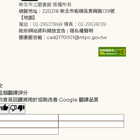
新北市立圖書館 版權所有
總館地址：220218 新北市板橋區貴興路139號
【地圖】
電話：02-29537868 傳真：02-29538139
政府網站資料開放宣告
|
隱私權聲明
圖書館信箱：cad2170001@ntpc.gov.tw
文
這個翻譯評分
的意見回饋將用於協助改善 Google 翻譯品質