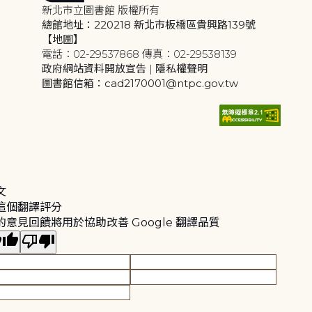
新北市立圖書館 版權所有
總館地址：220218 新北市板橋區貴興路139號
【地圖】
電話：02-29537868 傳真：02-29538139
政府網站資料開放宣告
|
隱私權聲明
圖書館信箱：cad2170001@ntpc.gov.tw
文
這個翻譯評分
的意見回饋將用於協助改善 Google 翻譯品質