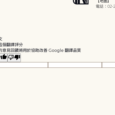
【地圖】
電話：02-2
文
這個翻譯評分
的意見回饋將用於協助改善 Google 翻譯品質