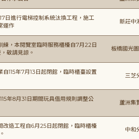
8月17日進行電梯控制系統汰換工程，施工
新莊中
常運作
練，本閱覽室臨時服務櫃檯自7月22日
板橋國光圖
便，敬請見諒。
115年7月13日起閉館，臨時櫃臺設置
三芝
115年8月31日期間玩具借用規則調整公
蘆洲集
改造工程自6月25日起閉館，臨時櫃檯
中和
。