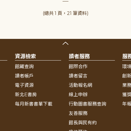
(總共 1 頁，21 筆資料)
資源檢索
讀者服務
服
館藏查詢
館際合作
環
讀者帳戶
讀者留言
創
電子資源
活動報名網
業
新北E書房
線上申辦
獲
每月新書書單下載
行動圖書服務查詢
年
友善服務
館長與民有約