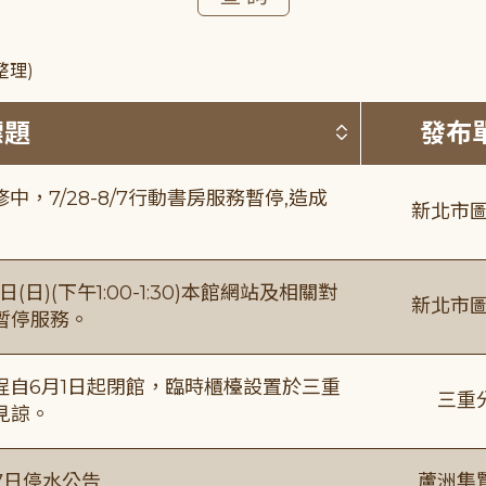
整理)
按標題排序 
標題
發布
，7/28-8/7行動書房服務暫停,造成
新北市圖
日)(下午1:00-1:30)本館網站及相關對
新北市圖
暫停服務。
自6月1日起閉館，臨時櫃檯設置於三重
三重
見諒。
7日停水公告
蘆洲集