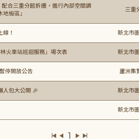
起，配合三重分館拆遷，進行內部空間調
三重
木地板區」
上線！
新北市圖
「樹林火車站巡迴服務」場次表
新北市圖
室暫停開放公告
蘆洲集
人包大公開 🎉
新北市圖
新北市圖
1