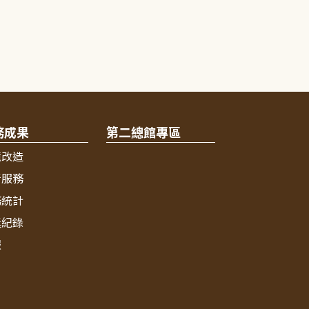
務成果
第二總館專區
境改造
新服務
務統計
獎紀錄
報