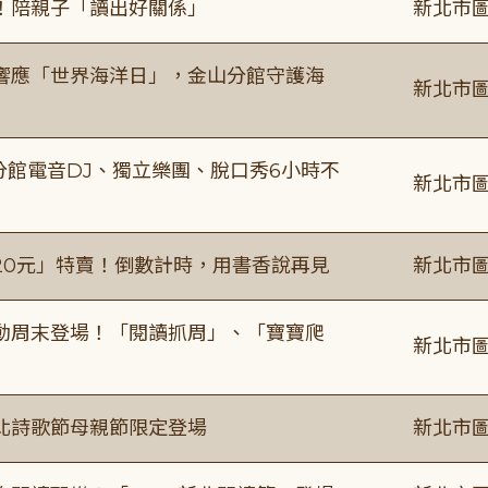
！陪親子「讀出好關係」
新北市圖
響應「世界海洋日」，金山分館守護海
新北市圖
分館電音DJ、獨立樂團、脫口秀6小時不
新北市圖
20元」特賣！倒數計時，用書香說再見
新北市圖
動周末登場！「閱讀抓周」、「寶寶爬
新北市圖
北詩歌節母親節限定登場
新北市圖