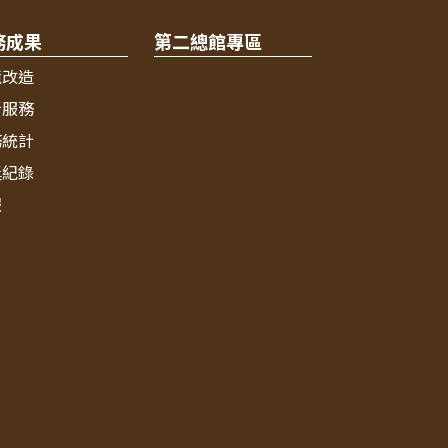
務成果
第二總館專區
境改造
新服務
務統計
獎紀錄
報