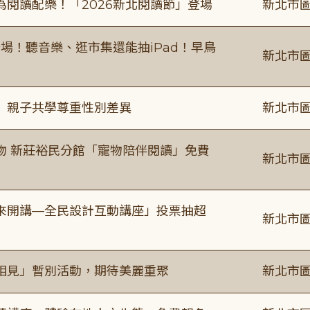
閱讀配樂！「2026新北閱讀節」登場
新北市圖
場！聽音樂、逛市集還能抽iPad！早鳥
新北市圖
」親子共學尊重性別差異
新北市圖
物 新莊裕民分館「寵物陪伴閱讀」免費
新北市圖
來開講—全民設計互動講座」投票抽超
新北市圖
相見」暫別活動，期待美麗重聚
新北市圖