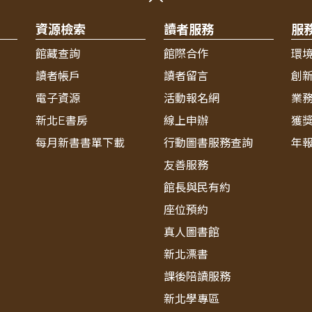
資源檢索
讀者服務
服
館藏查詢
館際合作
環
讀者帳戶
讀者留言
創
電子資源
活動報名網
業
新北E書房
線上申辦
獲
每月新書書單下載
行動圖書服務查詢
年
友善服務
館長與民有約
座位預約
真人圖書館
新北漂書
課後陪讀服務
新北學專區