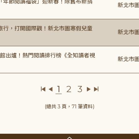
「年節閱讀福袋」迎新春！除舊布新捐
新北市圖
旅行，打開國際觀！新北市圖寒假兒童
新北市圖
圖書館出爐！熱門閱讀排行榜《全知讀者視
新北市圖
1
2
3
(總共 3 頁，71 筆資料)