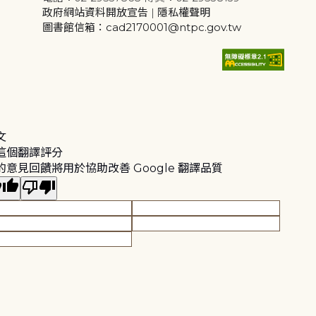
政府網站資料開放宣告
|
隱私權聲明
圖書館信箱：cad2170001@ntpc.gov.tw
文
這個翻譯評分
的意見回饋將用於協助改善 Google 翻譯品質