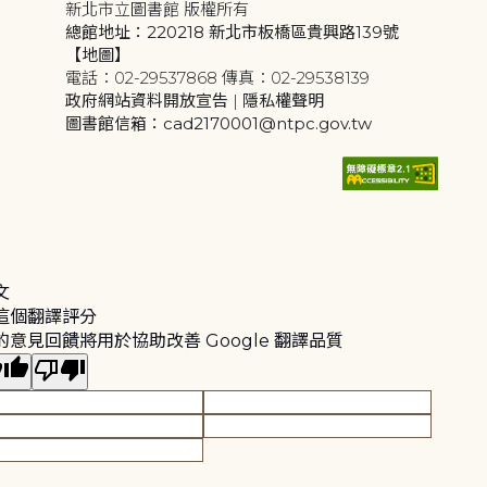
新北市立圖書館 版權所有
總館地址：220218 新北市板橋區貴興路139號
【地圖】
電話：02-29537868 傳真：02-29538139
政府網站資料開放宣告
|
隱私權聲明
圖書館信箱：cad2170001@ntpc.gov.tw
文
這個翻譯評分
的意見回饋將用於協助改善 Google 翻譯品質