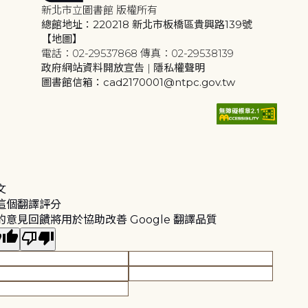
新北市立圖書館 版權所有
總館地址：220218 新北市板橋區貴興路139號
【地圖】
電話：02-29537868 傳真：02-29538139
政府網站資料開放宣告
|
隱私權聲明
圖書館信箱：cad2170001@ntpc.gov.tw
文
這個翻譯評分
的意見回饋將用於協助改善 Google 翻譯品質