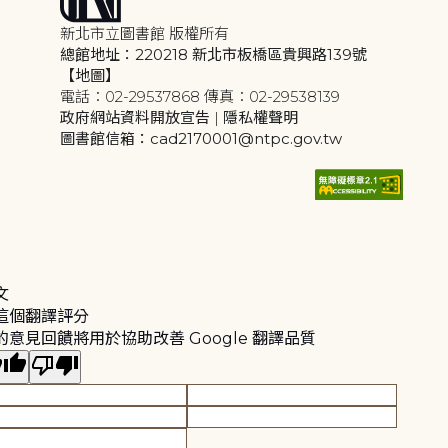
新北市立圖書館 版權所有
總館地址：220218 新北市板橋區貴興路139號
【地圖】
電話：02-29537868 傳真：02-29538139
政府網站資料開放宣告
|
隱私權聲明
圖書館信箱：cad2170001@ntpc.gov.tw
文
這個翻譯評分
的意見回饋將用於協助改善 Google 翻譯品質