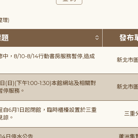
整理)
按標題排序 
標題
發布
8/10-8/14行動書房服務暫停,造成
新北市圖
日)(下午1:00-1:30)本館網站及相關對
新北市圖
暫停服務。
自6月1日起閉館，臨時櫃檯設置於三重
三重
見諒。
月14日停水公告
蘆洲集