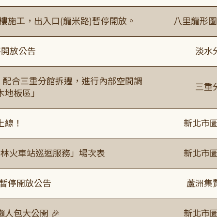
樓施工，出入口(龍米路)暫停開放。
八里龍形圖
停開放公告
淡水
起，配合三重分館拆遷，進行內部空間調
三重
木地板區」
上線！
新北市圖
「樹林火車站巡迴服務」場次表
新北市圖
室暫停開放公告
蘆洲集
人包大公開 🎉
新北市圖