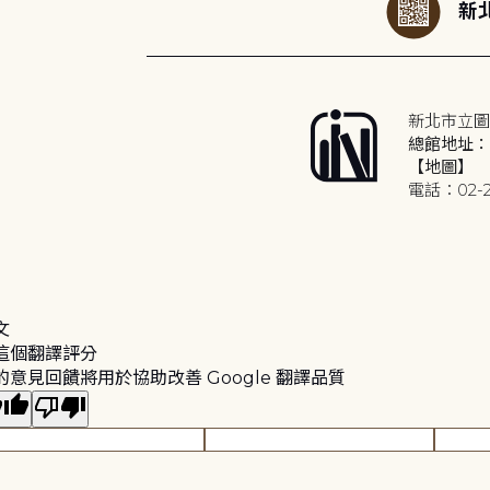
新北
新北市立圖
總館地址：2
【地圖】
電話：02-2
文
這個翻譯評分
的意見回饋將用於協助改善 Google 翻譯品質