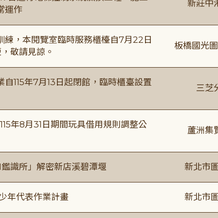
新莊中
常運作
練，本閱覽室臨時服務櫃檯自7月22日
板橋國光圖
便，敬請見諒。
115年7月13日起閉館，臨時櫃臺設置
三芝
115年8月31日期間玩具借用規則調整公
蘆洲集
I鑑識所」解密新店溪碧潭堰
新北市圖
及少年代表作業計畫
新北市圖