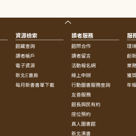
資源檢索
讀者服務
服
館藏查詢
館際合作
環
讀者帳戶
讀者留言
創
電子資源
活動報名網
業
新北E書房
線上申辦
獲
每月新書書單下載
行動圖書服務查詢
年
友善服務
館長與民有約
座位預約
真人圖書館
新北漂書