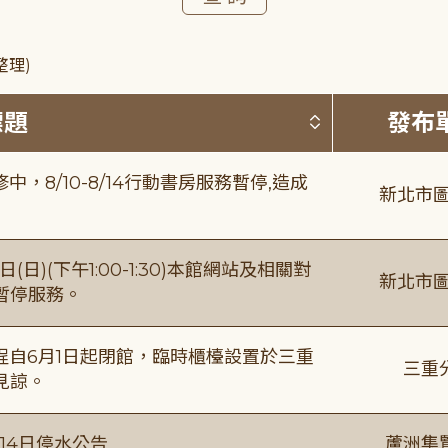
整理)
按標題排序 
標題
發布
8/10-8/14行動書房服務暫停,造成
新北市圖
日)(下午1:00-1:30)本館網站及相關對
新北市圖
暫停服務。
自6月1日起閉館，臨時櫃檯設置於三重
三重
見諒。
月14日停水公告
蘆洲集