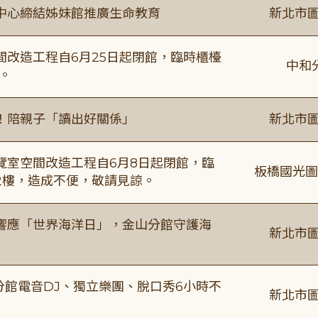
中心締結姊妹館推廣生命教育
新北市圖
改造工程自6月25日起閉館，臨時櫃檯
中和
。
！陪親子「讀出好關係」
新北市圖
覽室空間改造工程自6月8日起閉館，臨
板橋國光圖
2樓，造成不便，敬請見諒。
響應「世界海洋日」，金山分館守護海
新北市圖
分館電音DJ、獨立樂團、脫口秀6小時不
新北市圖