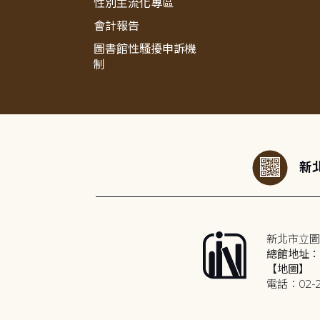
性別主流化專區
會計報告
圖書館性騷擾申訴機
制
:::
新北
新北市立圖
總館地址：2
【地圖】
電話：02-2