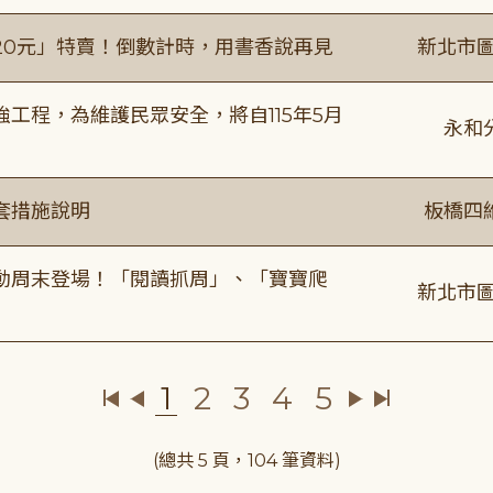
20元」特賣！倒數計時，用書香說再見
新北市圖
工程，為維護民眾安全，將自115年5月
永和
套措施說明
板橋四
動周末登場！「閱讀抓周」、「寶寶爬
新北市圖
1
2
3
4
5
(總共 5 頁，104 筆資料)