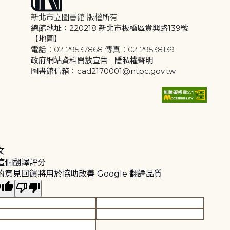
新北市立圖書館 版權所有
總館地址：220218 新北市板橋區貴興路139號
【地圖】
電話：02-29537868 傳真：02-29538139
政府網站資料開放宣告
|
隱私權聲明
圖書館信箱：cad2170001@ntpc.gov.tw
文
這個翻譯評分
的意見回饋將用於協助改善 Google 翻譯品質