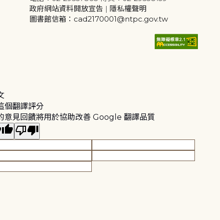
政府網站資料開放宣告
|
隱私權聲明
圖書館信箱：cad2170001@ntpc.gov.tw
文
這個翻譯評分
的意見回饋將用於協助改善 Google 翻譯品質