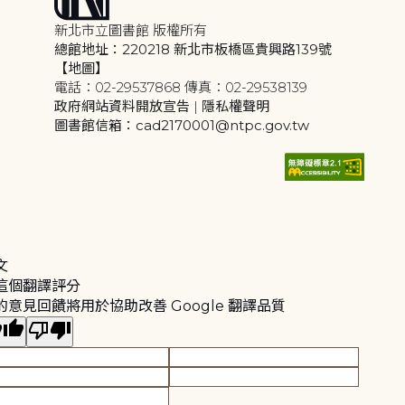
新北市立圖書館 版權所有
總館地址：220218 新北市板橋區貴興路139號
【地圖】
電話：02-29537868 傳真：02-29538139
政府網站資料開放宣告
|
隱私權聲明
圖書館信箱：cad2170001@ntpc.gov.tw
文
這個翻譯評分
的意見回饋將用於協助改善 Google 翻譯品質