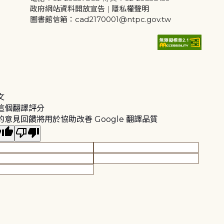
政府網站資料開放宣告
|
隱私權聲明
圖書館信箱：cad2170001@ntpc.gov.tw
文
這個翻譯評分
的意見回饋將用於協助改善 Google 翻譯品質