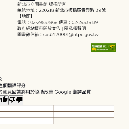
新北市立圖書館 版權所有
總館地址：220218 新北市板橋區貴興路139號
【地圖】
電話：02-29537868 傳真：02-29538139
政府網站資料開放宣告
|
隱私權聲明
圖書館信箱：cad2170001@ntpc.gov.tw
文
這個翻譯評分
的意見回饋將用於協助改善 Google 翻譯品質