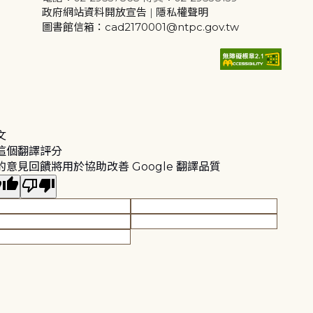
政府網站資料開放宣告
|
隱私權聲明
圖書館信箱：cad2170001@ntpc.gov.tw
文
這個翻譯評分
的意見回饋將用於協助改善 Google 翻譯品質