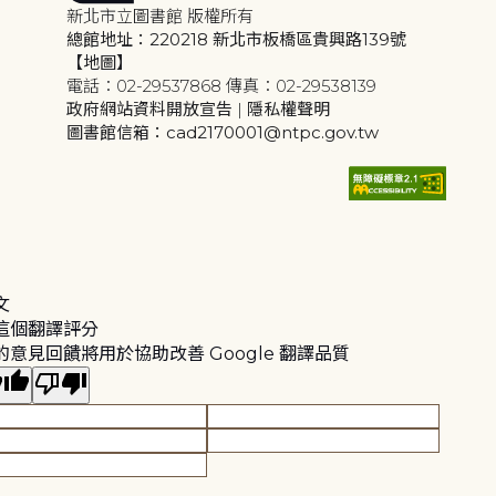
新北市立圖書館 版權所有
總館地址：220218 新北市板橋區貴興路139號
【地圖】
電話：02-29537868 傳真：02-29538139
政府網站資料開放宣告
|
隱私權聲明
圖書館信箱：cad2170001@ntpc.gov.tw
文
這個翻譯評分
的意見回饋將用於協助改善 Google 翻譯品質