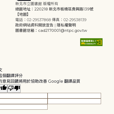
新北市立圖書館 版權所有
總館地址：220218 新北市板橋區貴興路139號
【地圖】
電話：02-29537868 傳真：02-29538139
政府網站資料開放宣告
|
隱私權聲明
圖書館信箱：cad2170001@ntpc.gov.tw
文
這個翻譯評分
的意見回饋將用於協助改善 Google 翻譯品質