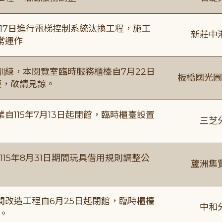
8月17日進行電梯控制系統汰換工程，施工
新莊中
常運作
練，本閱覽室臨時服務櫃檯自7月22日
板橋國光圖
便，敬請見諒。
115年7月13日起閉館，臨時櫃臺設置
三芝
115年8月31日期間玩具借用規則調整公
蘆洲集
改造工程自6月25日起閉館，臨時櫃檯
中和
。