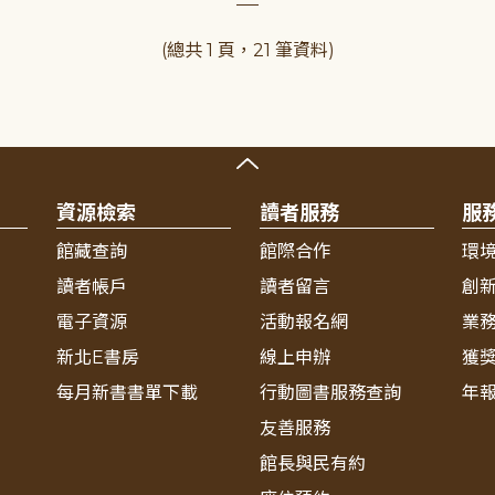
(總共 1 頁，21 筆資料)
資源檢索
讀者服務
服
館藏查詢
館際合作
環
讀者帳戶
讀者留言
創
電子資源
活動報名網
業
新北E書房
線上申辦
獲
每月新書書單下載
行動圖書服務查詢
年
友善服務
館長與民有約