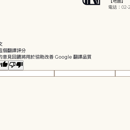
【地圖】
電話：02-2
文
這個翻譯評分
的意見回饋將用於協助改善 Google 翻譯品質