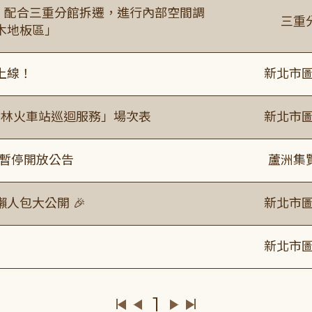
起，配合三重分館拆遷，進行內部空間調
三重
木地板區」
上線！
新北市圖
「樹林火車站巡迴服務」場次表
新北市圖
室暫停開放公告
蘆洲集
人包大公開 🎉
新北市圖
新北市圖
1