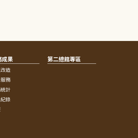
務成果
第二總館專區
境改造
新服務
務統計
獎紀錄
報