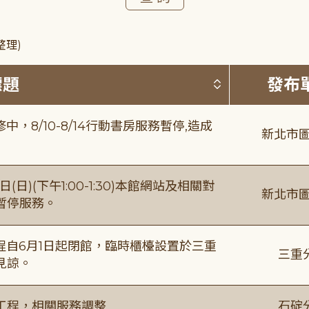
整理)
按標題排序 
標題
發布
8/10-8/14行動書房服務暫停,造成
新北市圖
日)(下午1:00-1:30)本館網站及相關對
新北市圖
暫停服務。
自6月1日起閉館，臨時櫃檯設置於三重
三重
見諒。
工程，相關服務調整
石碇