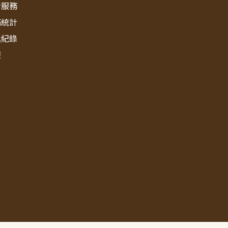
新服務
務統計
獎紀錄
報