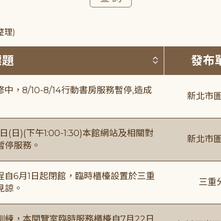
整理)
按標題排序 
標題
發布
8/10-8/14行動書房服務暫停,造成
新北市圖
日)(下午1:00-1:30)本館網站及相關對
新北市圖
暫停服務。
自6月1日起閉館，臨時櫃檯設置於三重
三重
見諒。
練，本閱覽室臨時服務櫃檯自7月22日