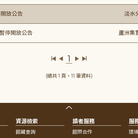
停開放公告
淡水
室暫停開放公告
蘆洲集
1
(總共 1 頁，11 筆資料)
資源檢索
讀者服務
服
館藏查詢
館際合作
環