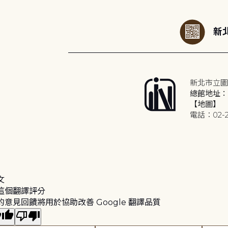
:::
新北
新北市立圖
總館地址：2
【地圖】
電話：02-2
文
這個翻譯評分
的意見回饋將用於協助改善 Google 翻譯品質