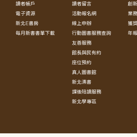
讀者帳戶
讀者留言
創
電子資源
活動報名網
業
新北E書房
線上申辦
獲
每月新書書單下載
行動圖書服務查詢
年
友善服務
館長與民有約
座位預約
真人圖書館
新北漂書
課後陪讀服務
新北學專區