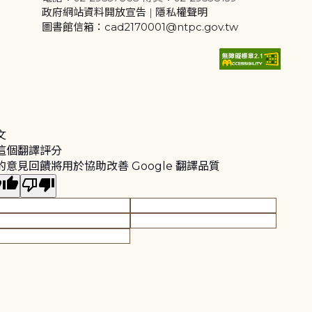
政府網站資料開放宣告
|
隱私權聲明
圖書館信箱：cad2170001@ntpc.gov.tw
文
這個翻譯評分
的意見回饋將用於協助改善 Google 翻譯品質