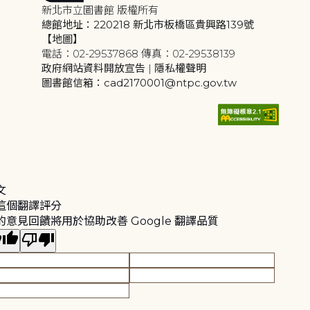
新北市立圖書館 版權所有
總館地址：220218 新北市板橋區貴興路139號
【地圖】
電話：02-29537868 傳真：02-29538139
政府網站資料開放宣告
|
隱私權聲明
圖書館信箱：cad2170001@ntpc.gov.tw
文
這個翻譯評分
的意見回饋將用於協助改善 Google 翻譯品質