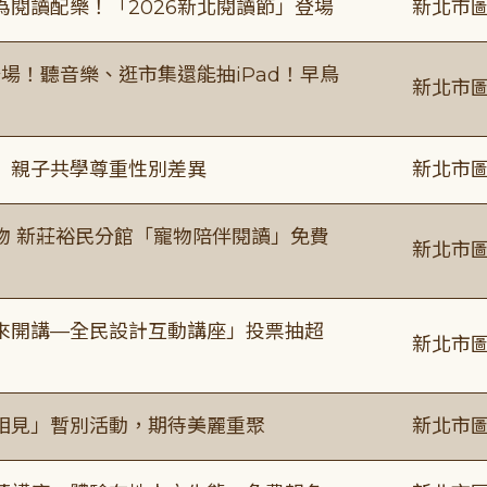
閱讀配樂！「2026新北閱讀節」登場
新北市圖
場！聽音樂、逛市集還能抽iPad！早鳥
新北市圖
」親子共學尊重性別差異
新北市圖
物 新莊裕民分館「寵物陪伴閱讀」免費
新北市圖
來開講—全民設計互動講座」投票抽超
新北市圖
相見」暫別活動，期待美麗重聚
新北市圖