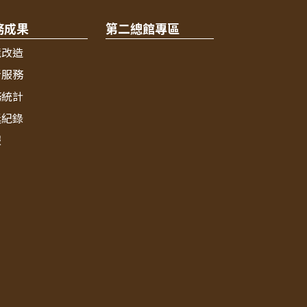
務成果
第二總館專區
境改造
新服務
務統計
獎紀錄
報