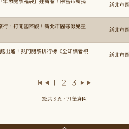
「年節閱讀福袋」迎新春！除舊布新捐
新北市圖
旅行，打開國際觀！新北市圖寒假兒童
新北市圖
圖書館出爐！熱門閱讀排行榜《全知讀者視
新北市圖
1
2
3
(總共 3 頁，71 筆資料)