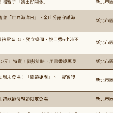
！陪親子「讀出好關係」
新北市圖
響應「世界海洋日」，金山分館守護海
新北市圖
分館電音DJ、獨立樂團、脫口秀6小時不
新北市圖
20元」特賣！倒數計時，用書香說再見
新北市圖
動周末登場！「閱讀抓周」、「寶寶爬
新北市圖
北詩歌節母親節限定登場
新北市圖