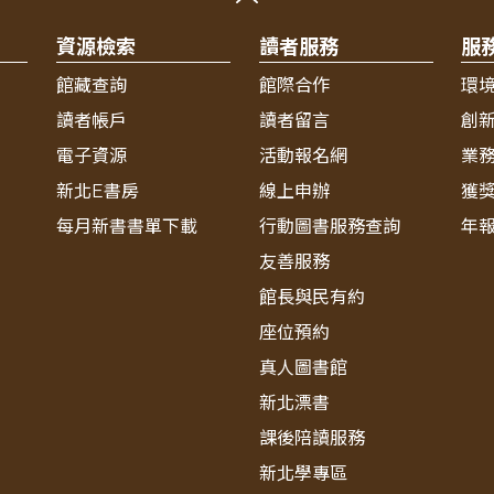
資源檢索
讀者服務
服
館藏查詢
館際合作
環
讀者帳戶
讀者留言
創
電子資源
活動報名網
業
新北E書房
線上申辦
獲
每月新書書單下載
行動圖書服務查詢
年
友善服務
館長與民有約
座位預約
真人圖書館
新北漂書
課後陪讀服務
新北學專區