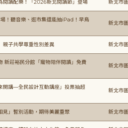
閱讀配樂！「2026新北閱讀節」登場
新北市圖
場！聽音樂、逛市集還能抽iPad！早鳥
新北市圖
」親子共學尊重性別差異
新北市圖
物 新莊裕民分館「寵物陪伴閱讀」免費
新北市圖
來開講—全民設計互動講座」投票抽超
新北市圖
相見」暫別活動，期待美麗重聚
新北市圖