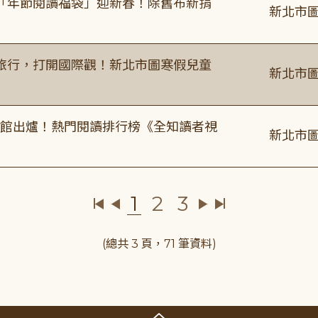
「年節閱讀福袋」迎新春！除舊布新捐
新北市圖
旅行，打開國際觀！新北市圖寒假兒童
新北市圖
圖書館出爐！熱門閱讀排行榜《全知讀者視
新北市圖
1
2
3
(總共 3 頁，71 筆資料)