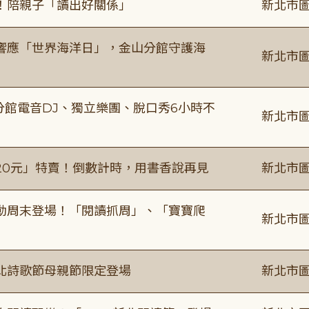
！陪親子「讀出好關係」
新北市圖
響應「世界海洋日」，金山分館守護海
新北市圖
分館電音DJ、獨立樂團、脫口秀6小時不
新北市圖
20元」特賣！倒數計時，用書香說再見
新北市圖
動周末登場！「閱讀抓周」、「寶寶爬
新北市圖
北詩歌節母親節限定登場
新北市圖