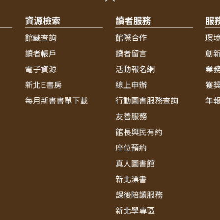
資源檢索
讀者服務
服
館藏查詢
館際合作
環
讀者帳戶
讀者留言
創
電子資源
活動報名網
業
新北E書房
線上申辦
獲
每月新書書單下載
行動圖書服務查詢
年
友善服務
館長與民有約
座位預約
真人圖書館
新北漂書
課後陪讀服務
新北學專區