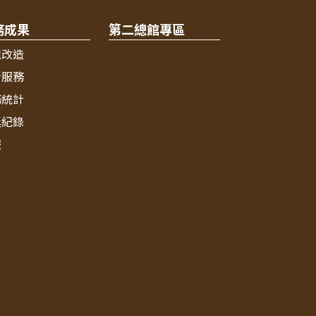
務成果
第二總館專區
境改造
新服務
務統計
獎紀錄
報