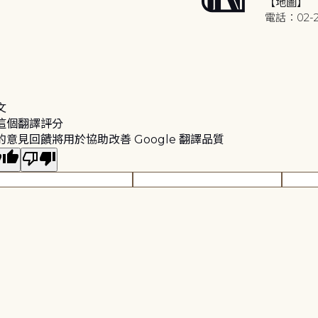
【地圖】
電話：02-2
文
這個翻譯評分
的意見回饋將用於協助改善 Google 翻譯品質