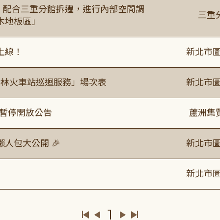
起，配合三重分館拆遷，進行內部空間調
三重
木地板區」
上線！
新北市圖
「樹林火車站巡迴服務」場次表
新北市圖
室暫停開放公告
蘆洲集
人包大公開 🎉
新北市圖
新北市圖
1