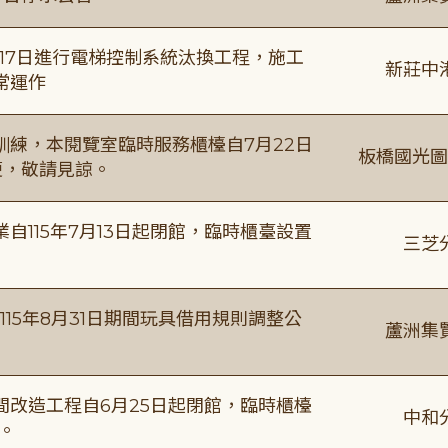
8月17日進行電梯控制系統汰換工程，施工
新莊中
常運作
練，本閱覽室臨時服務櫃檯自7月22日
板橋國光圖
便，敬請見諒。
115年7月13日起閉館，臨時櫃臺設置
三芝
115年8月31日期間玩具借用規則調整公
蘆洲集
改造工程自6月25日起閉館，臨時櫃檯
中和
。