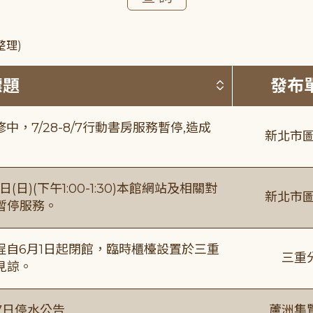
整理)
按標題排序 
標題
發布
，7/28-8/7行動書房服務暫停,造成
新北市圖
日)(下午1:00-1:30)本館網站及相關對
新北市圖
暫停服務。
自6月1日起閉館，臨時櫃檯設置於三重
三重
見諒。
7日停水公告
蘆洲集