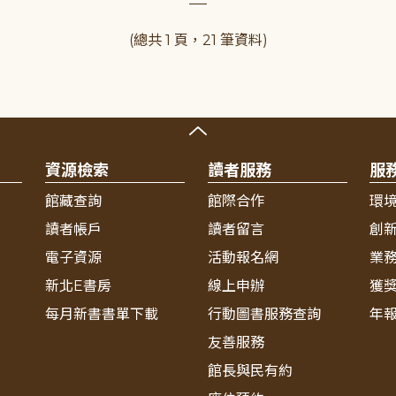
(總共 1 頁，21 筆資料)
資源檢索
讀者服務
服
館藏查詢
館際合作
環
讀者帳戶
讀者留言
創
電子資源
活動報名網
業
新北E書房
線上申辦
獲
每月新書書單下載
行動圖書服務查詢
年
友善服務
館長與民有約