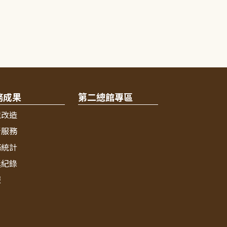
務成果
第二總館專區
境改造
新服務
務統計
獎紀錄
報