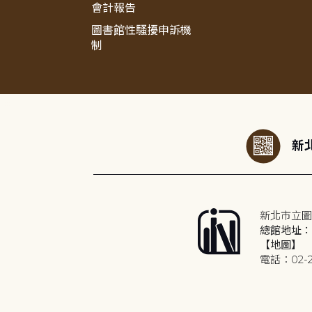
會計報告
圖書館性騷擾申訴機
制
:::
新北
新北市立圖
總館地址：2
【地圖】
電話：02-2