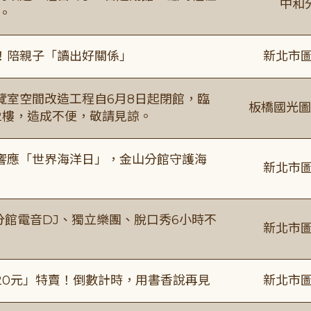
中和
。
！陪親子「讀出好關係」
新北市圖
覽室空間改造工程自6月8日起閉館，臨
板橋國光圖
2樓，造成不便，敬請見諒。
響應「世界海洋日」，金山分館守護海
新北市圖
分館電音DJ、獨立樂團、脫口秀6小時不
新北市圖
20元」特賣！倒數計時，用書香說再見
新北市圖