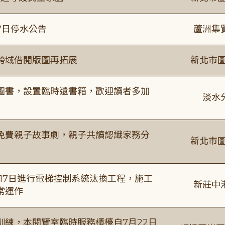
7日停水公告
蘆洲集
跨域借閱版圖再拓展
新北市圖
圖書，設置臨時還書箱，歡迎讀者多加
淡水
免費親子故事劇，親子共讀認識家務分
新北市圖
8月17日進行電梯控制系統汰換工程，施工
新莊中
常運作
練，本閱覽室臨時服務櫃檯自7月22日