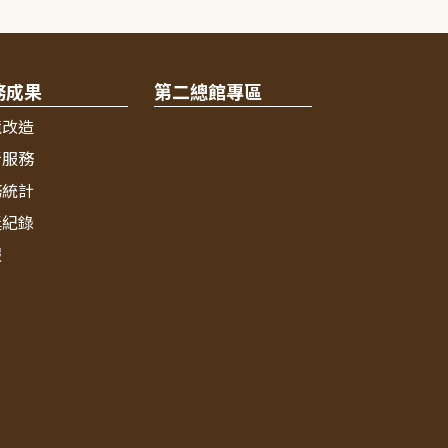
務成果
第二總館專區
境改造
新服務
務統計
獎紀錄
報