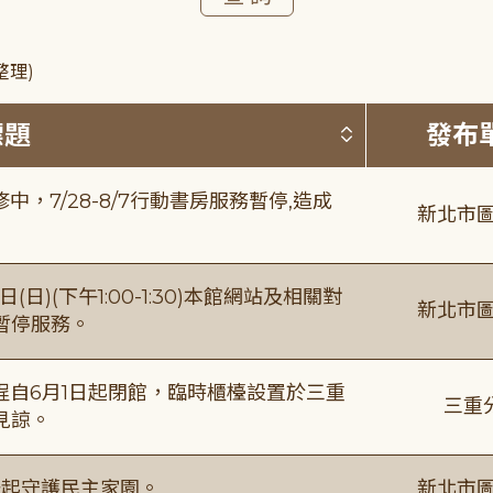
整理)
按標題排序 
標題
發布
，7/28-8/7行動書房服務暫停,造成
新北市圖
日)(下午1:00-1:30)本館網站及相關對
新北市圖
暫停服務。
自6月1日起閉館，臨時櫃檯設置於三重
三重
見諒。
一起守護民主家園。
新北市圖