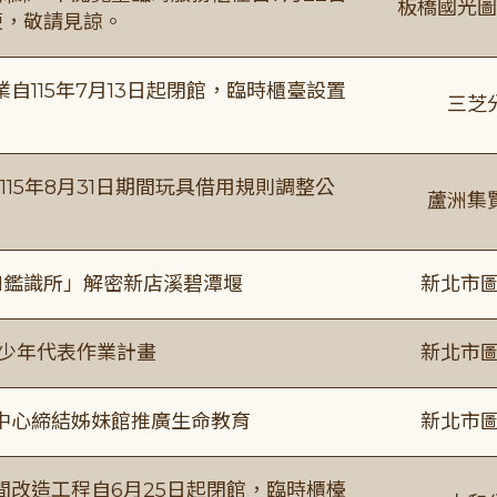
板橋國光圖
便，敬請見諒。
115年7月13日起閉館，臨時櫃臺設置
三芝
115年8月31日期間玩具借用規則調整公
蘆洲集
I鑑識所」解密新店溪碧潭堰
新北市圖
及少年代表作業計畫
新北市圖
中心締結姊妹館推廣生命教育
新北市圖
改造工程自6月25日起閉館，臨時櫃檯