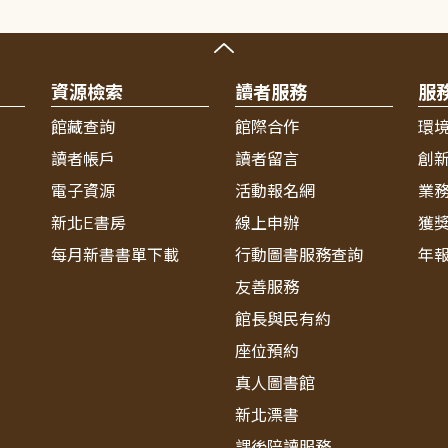
資源檢索
讀者服務
服
館藏查詢
館際合作
環
讀者帳戶
讀者留言
創
電子資源
活動報名網
業
新北E書房
線上申辦
獲
每月新書書單下載
行動圖書服務查詢
年
友善服務
館長與民有約
座位預約
真人圖書館
新北漂書
課後陪讀服務