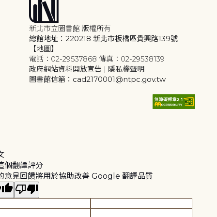
新北市立圖書館 版權所有
總館地址：220218 新北市板橋區貴興路139號
【地圖】
電話：02-29537868 傳真：02-29538139
政府網站資料開放宣告
|
隱私權聲明
圖書館信箱：cad2170001@ntpc.gov.tw
文
這個翻譯評分
的意見回饋將用於協助改善 Google 翻譯品質