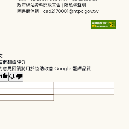
政府網站資料開放宣告
|
隱私權聲明
圖書館信箱：cad2170001@ntpc.gov.tw
文
這個翻譯評分
的意見回饋將用於協助改善 Google 翻譯品質