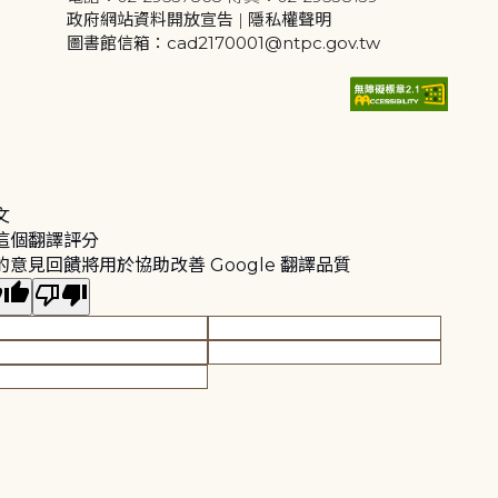
政府網站資料開放宣告
|
隱私權聲明
圖書館信箱：cad2170001@ntpc.gov.tw
文
這個翻譯評分
的意見回饋將用於協助改善 Google 翻譯品質