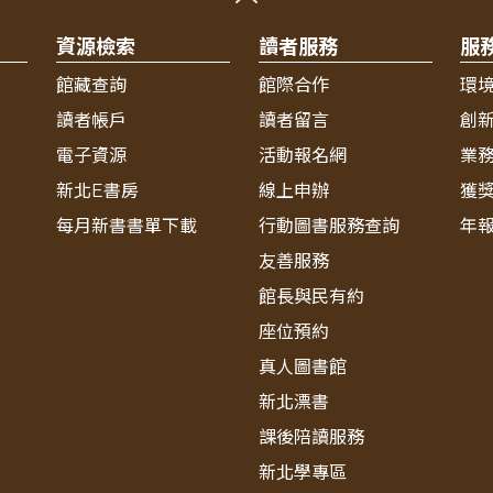
資源檢索
讀者服務
服
館藏查詢
館際合作
環
讀者帳戶
讀者留言
創
電子資源
活動報名網
業
新北E書房
線上申辦
獲
每月新書書單下載
行動圖書服務查詢
年
友善服務
館長與民有約
座位預約
真人圖書館
新北漂書
課後陪讀服務
新北學專區