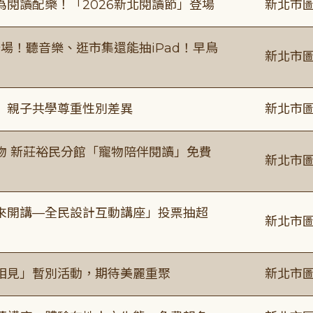
閱讀配樂！「2026新北閱讀節」登場
新北市圖
場！聽音樂、逛市集還能抽iPad！早鳥
新北市圖
」親子共學尊重性別差異
新北市圖
物 新莊裕民分館「寵物陪伴閱讀」免費
新北市圖
來開講—全民設計互動講座」投票抽超
新北市圖
相見」暫別活動，期待美麗重聚
新北市圖