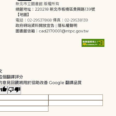
新北市立圖書館 版權所有
總館地址：220218 新北市板橋區貴興路139號
【地圖】
電話：02-29537868 傳真：02-29538139
政府網站資料開放宣告
|
隱私權聲明
圖書館信箱：cad2170001@ntpc.gov.tw
文
這個翻譯評分
的意見回饋將用於協助改善 Google 翻譯品質