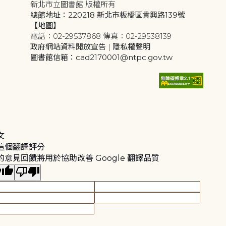
新北市立圖書館 版權所有
總館地址：220218 新北市板橋區貴興路139號
【地圖】
電話：02-29537868 傳真：02-29538139
政府網站資料開放宣告
|
隱私權聲明
圖書館信箱：cad2170001@ntpc.gov.tw
文
這個翻譯評分
的意見回饋將用於協助改善 Google 翻譯品質