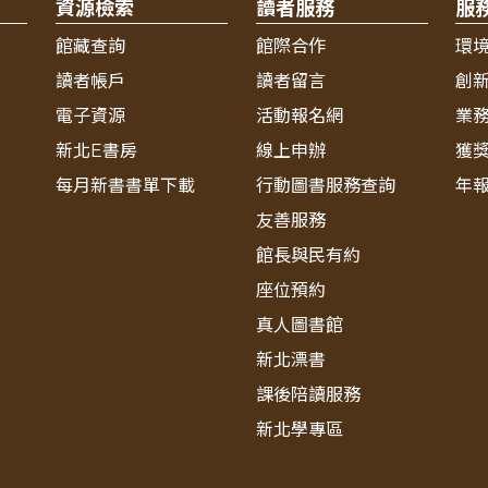
資源檢索
讀者服務
服
館藏查詢
館際合作
環
讀者帳戶
讀者留言
創
電子資源
活動報名網
業
新北E書房
線上申辦
獲
每月新書書單下載
行動圖書服務查詢
年
友善服務
館長與民有約
座位預約
真人圖書館
新北漂書
課後陪讀服務
新北學專區