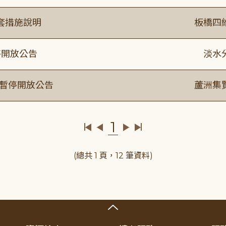
套措施說明
板橋四
停開放公告
淡水
室暫停開放公告
蘆洲集
1
(總共 1 頁，12 筆資料)