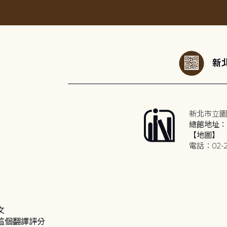
:::
新北
新北市立圖
總館地址：2
【地圖】
電話：02-2
文
這個翻譯評分