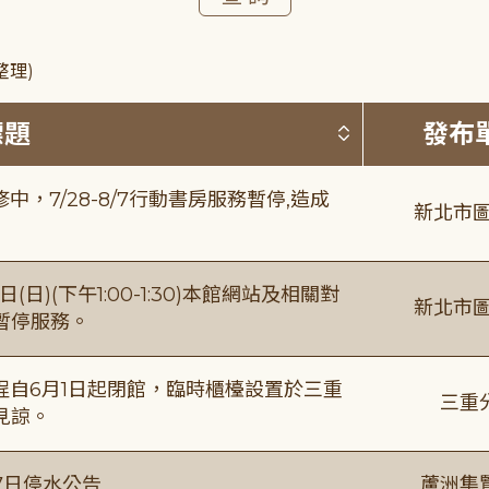
整理)
按標題排序 
標題
發布
，7/28-8/7行動書房服務暫停,造成
新北市圖
日)(下午1:00-1:30)本館網站及相關對
新北市圖
暫停服務。
自6月1日起閉館，臨時櫃檯設置於三重
三重
見諒。
7日停水公告
蘆洲集