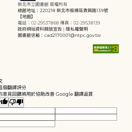
新北市立圖書館 版權所有
總館地址：220218 新北市板橋區貴興路139號
【地圖】
電話：02-29537868 傳真：02-29538139
政府網站資料開放宣告
|
隱私權聲明
圖書館信箱：cad2170001@ntpc.gov.tw
文
這個翻譯評分
的意見回饋將用於協助改善 Google 翻譯品質