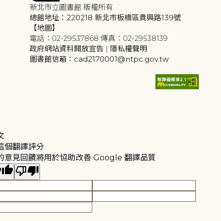
新北市立圖書館 版權所有
總館地址：220218 新北市板橋區貴興路139號
【地圖】
電話：02-29537868 傳真：02-29538139
政府網站資料開放宣告
|
隱私權聲明
圖書館信箱：cad2170001@ntpc.gov.tw
文
這個翻譯評分
的意見回饋將用於協助改善 Google 翻譯品質