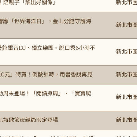
！陪親子「讀出好關係」
新北市圖
響應「世界海洋日」，金山分館守護海
新北市圖
分館電音DJ、獨立樂團、脫口秀6小時不
新北市圖
20元」特賣！倒數計時，用書香說再見
新北市圖
動周末登場！「閱讀抓周」、「寶寶爬
新北市圖
北詩歌節母親節限定登場
新北市圖