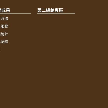
務成果
第二總館專區
境改造
新服務
務統計
獎紀錄
報