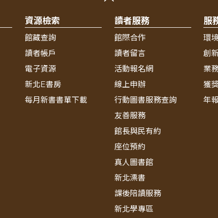
資源檢索
讀者服務
服
館藏查詢
館際合作
環
讀者帳戶
讀者留言
創
電子資源
活動報名網
業
新北E書房
線上申辦
獲
每月新書書單下載
行動圖書服務查詢
年
友善服務
館長與民有約
座位預約
真人圖書館
新北漂書
課後陪讀服務
新北學專區