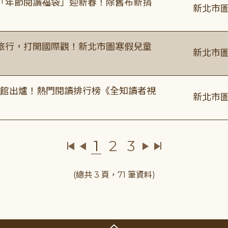
「年節閱讀福袋」迎新春！除舊布新捐
新北市圖
旅行，打開國際觀！新北市圖寒假兒童
新北市圖
圖書館出爐！熱門閱讀排行榜《全知讀者視
新北市圖
1
2
3
(總共 3 頁，71 筆資料)