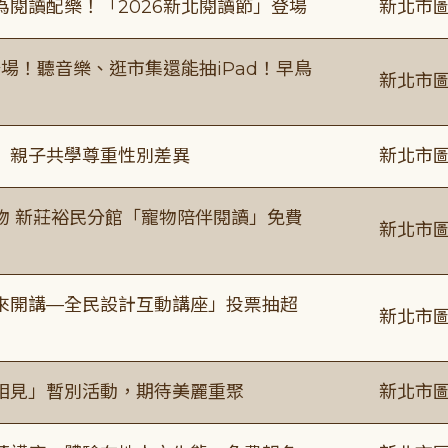
閱讀配樂！「2026新北閱讀節」登場
新北市圖
場！聽音樂、逛市集還能抽iPad！早鳥
新北市圖
」親子共學尊重性別差異
新北市圖
物 新莊裕民分館「寵物陪伴閱讀」免費
新北市圖
來開講—全民設計互動講座」投票抽超
新北市圖
相見」暫別活動，期待美麗重聚
新北市圖