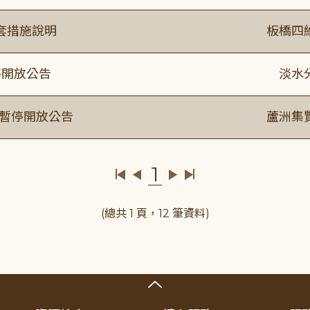
套措施說明
板橋四
停開放公告
淡水
室暫停開放公告
蘆洲集
1
(總共 1 頁，12 筆資料)