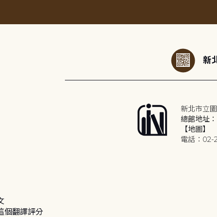
:::
新北
新北市立圖
總館地址：2
【地圖】
電話：02-2
文
這個翻譯評分