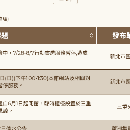
整理)
按標題排序 
標題
發布
，7/28-8/7行動書房服務暫停,造成
新北市圖
日)(下午1:00-1:30)本館網站及相關對
新北市圖
暫停服務。
自6月1日起閉館，臨時櫃檯設置於三重
三重
見諒。
7日停水公告
蘆洲集