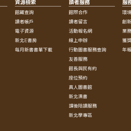
資源檢索
讀者服務
服
館藏查詢
館際合作
環
讀者帳戶
讀者留言
創
電子資源
活動報名網
業
新北E書房
線上申辦
獲
每月新書書單下載
行動圖書服務查詢
年
友善服務
館長與民有約
座位預約
真人圖書館
新北漂書
課後陪讀服務
新北學專區